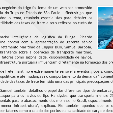
s negócios do trigo foi tema de um webinar promovido
ria do Trigo no Estado de São Paulo – Sindustrigo, que
re o tema, reunindo especialistas para debater os
latilidade das taxas de frete e seus reflexos no custo do
ador inteligência de logística da Bunge, Ricardo
line contou com a apresentação do gerente sênior
retamento Marítimo da Clipper Bulk, Samuel Barbosa,
brangente sobre a operação de transporte marítimo,
fatores como sazonalidade, disponibilidade de navios,
infraestrutura portuária influenciam diretamente na formação dos pr
de frete marítimo é extremamente sensível a eventos globais, como
geopolíticas e até mudanças no comportamento da demanda”, coment
lidade das taxas de frete tem sido uma das principais preocupações do
 Samuel também detalhou o papel dos diferentes tipos de embarc
staque para os navios do tipo Handysize, que transportam entre 25
entais para o abastecimento dos moinhos no Brasil, especialmente
enor infraestrutura”, explicou. Ele também apontou que os c
or fatores como o calado dos portos e a capacidade de carga e desc