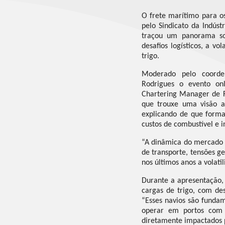
O frete marítimo para o
pelo Sindicato da Indúst
traçou um panorama sob
desafios logísticos, a vo
trigo.
Moderado pelo coorden
Rodrigues o evento on
Chartering Manager de F
que trouxe uma visão a
explicando de que forma 
custos de combustível e 
“A dinâmica do mercado 
de transporte, tensões 
nos últimos anos a volati
Durante a apresentação,
cargas de trigo, com de
“Esses navios são fundam
operar em portos com m
diretamente impactados p