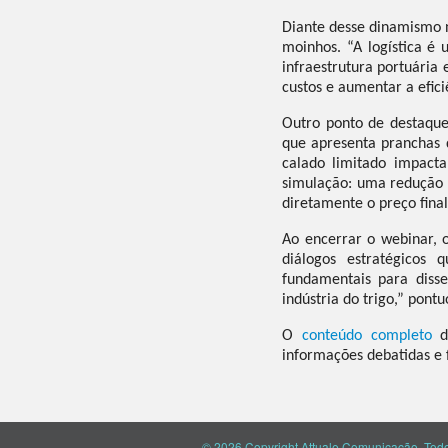
Diante desse dinamismo n
moinhos. “A logística é 
infraestrutura portuária
custos e aumentar a efici
Outro ponto de destaque 
que apresenta pranchas 
calado limitado impact
simulação: uma redução n
diretamente o preço final
Ao encerrar o webinar, o
diálogos estratégicos 
fundamentais para diss
indústria do trigo,” pontu
O
conteúdo completo
do
informações debatidas e 
© 2026 Copyright Attuale Comunicação. Todos