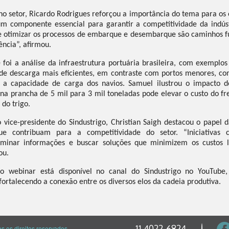
o setor, Ricardo Rodrigues reforçou a importância do tema para os o
um componente essencial para garantir a competitividade da indús
 e otimizar os processos de embarque e desembarque são caminhos 
ência”, afirmou.
foi a análise da infraestrutura portuária brasileira, com exemplo
de descarga mais eficientes, em contraste com portos menores, co
a a capacidade de carga dos navios. Samuel ilustrou o impacto 
a prancha de 5 mil para 3 mil toneladas pode elevar o custo do f
 do trigo.
 vice-presidente do Sindustrigo, Christian Saigh destacou o pape
que contribuam para a competitividade do setor. “Iniciativa
eminar informações e buscar soluções que minimizem os custos lo
ou.
 webinar está disponível no canal do Sindustrigo no YouTube
fortalecendo a conexão entre os diversos elos da cadeia produtiva.
11 4022-6824
 os direitos reservados.