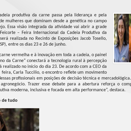
deia produtiva da carne passa pela liderança e pela
 de mulheres que dominam desde a genética no campo
jo. Essa visão integrada da atividade vai abrir a grade
Feicorte – Feira Internacional da Cadeia Produtiva da
erá realizada no Recinto de Exposições Jacob Tosello,
P), entre os dias 23 e 26 de junho.
 carne vermelha e à inovação em toda a cadeia, o painel
 da Carne” conectará a tecnologia rural à percepção
á realizado no início do dia 23. De acordo com a CEO da
feira, Carla Tuccilio, o encontro reflete um movimento
dessas profissionais em posições de decisão técnica e mercadológic
o agronegócio. Trazer esse debate para a abertura reforça o com
tiva moderna, inclusiva e focada em alta performance”, destaca.
o de tudo