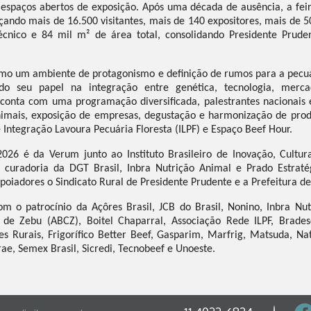
 espaços abertos de exposição. Após uma década de ausência, a fe
ando mais de 16.500 visitantes, mais de 140 expositores, mais de 
écnico e 84 mil m² de área total, consolidando Presidente Prude
mo um ambiente de protagonismo e definição de rumos para a pecuá
do seu papel na integração entre genética, tecnologia, merc
conta com uma programação diversificada, palestrantes nacionais 
nimais, exposição de empresas, degustação e harmonização de produ
Integração Lavoura Pecuária Floresta (ILPF) e Espaço Beef Hour.
2026 é da Verum junto ao Instituto Brasileiro de Inovação, Cultu
 curadoria da DGT Brasil, Inbra Nutrição Animal e Prado Estrat
oiadores o Sindicato Rural de Presidente Prudente e a Prefeitura de
m o patrocínio da Açôres Brasil, JCB do Brasil, Nonino, Inbra Nu
s de Zebu (ABCZ), Boitel Chaparral, Associação Rede ILPF, Brade
s Rurais, Frigorífico Better Beef, Gasparim, Marfrig, Matsuda, Na
ae, Semex Brasil, Sicredi, Tecnobeef e Unoeste.