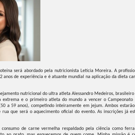
oteína será abordado pela nutricionista Letícia Moreira. A profissi
2 anos de experiência e é atuante mundial na aplicação da dieta car
ejamento nutricional do ultra atleta Alessandro Medeiros, brasileiro
ia extrema e o primeiro atleta do mundo a vencer o Campeonato
(50 a 59 anos), competindo inteiramente em jejum. Ambos estarão 
 rua que será o aquecimento oficial do evento. As inscrições já e
 o consumo de carne vermelha respaldado pela ciência como ferra
sto ao prato, mas esquecemos de quem come. Minha missão é co