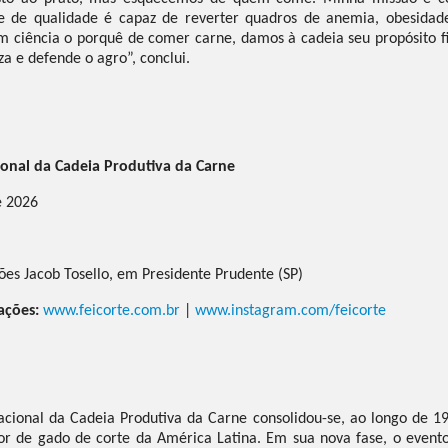
de qualidade é capaz de reverter quadros de anemia, obesidade e
iência o porquê de comer carne, damos à cadeia seu propósito fin
a e defende o agro”, conclui.
cional da Cadeia Produtiva da Carne
e 2026
ões Jacob Tosello, em Presidente Prudente (SP)
ações:
www.feicorte.com.br
|
www.instagram.com/feicorte
nacional da Cadeia Produtiva da Carne consolidou-se, ao longo de 1
or de gado de corte da América Latina. Em sua nova fase, o even