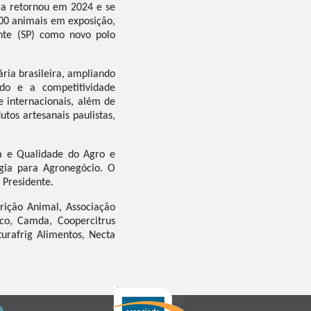
ira retornou em 2024 e se
500 animais em exposição,
nte (SP) como novo polo
ria brasileira, ampliando
ado e a competitividade
e internacionais, além de
tos artesanais paulistas,
ra e Qualidade do Agro e
égia para Agronegócio. O
 Presidente.
trição Animal, Associação
sco, Camda, Coopercitrus
turafrig Alimentos, Necta