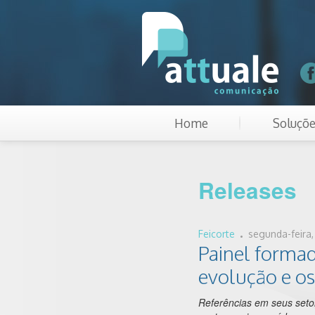
Home
Soluçõ
Releases
.
Feicorte
segunda-feira,
Painel formad
evolução e os
Referências em seus setor