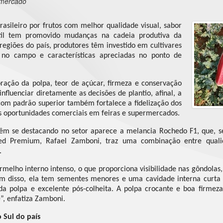
 mercado
asileiro por frutos com melhor qualidade visual, sabor
til tem promovido mudanças na cadeia produtiva da
regiões do país, produtores têm investido em cultivares
o campo e características apreciadas no ponto de
ração da polpa, teor de açúcar, firmeza e conservação
nfluenciar diretamente as decisões de plantio, afinal, a
com padrão superior também fortalece a fidelização dos
s oportunidades comerciais em feiras e supermercados.
vêm se destacando no setor aparece a melancia Rochedo F1, que, s
ed Premium, Rafael Zamboni, traz uma combinação entre quali
.
melho interno intenso, o que proporciona visibilidade nas gôndolas
ém disso, ela tem sementes menores e uma cavidade interna curta 
a polpa e excelente pós-colheita. A polpa crocante e boa firme
”, enfatiza Zamboni.
 Sul do país