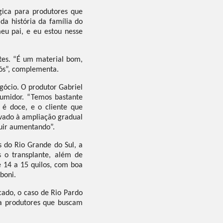
gica para produtores que
da história da família do
eu pai, e eu estou nesse
ntes. “É um material bom,
nós”, complementa.
gócio. O produtor Gabriel
sumidor. “Temos bastante
é doce, e o cliente que
vado à ampliação gradual
guir aumentando”.
 do Rio Grande do Sul, a
 o transplante, além de
e 14 a 15 quilos, com boa
boni.
cado, o caso de Rio Pardo
a produtores que buscam