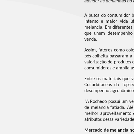
atender às demandas do
A busca do consumidor br
intenso e maior vida ú
melancia. Em diferentes 
que unem desempenho n
venda.
Assim, fatores como colo
pós-colheita passaram a i
valorização de produtos 
consumidores e amplia a
Entre os materiais que 
Cucurbitáceas da Topse
desempenho agronômico
“A Rochedo possui um ver
de melancia fatiada. Al
melhor aproveitamento d
atributos dessa variedade
Mercado de melancia no