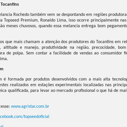
 Tocantins
melancia Rochedo também vem se despontando em regiões produtoras
a Topseed Premium, Ronaldo Lima, isso ocorre principalmente nas j
são meses chuvosos, quando essa melancia entrega bom pegamento 
tos que mais chamam a atenção dos produtores do Tocantins em re
, altitude e manejo, produtividade na região, precocidade, bom
ura de polpa. Sem contar a facilidade de vendas ao consumidor fin
Lima.
um
m é formada por produtos desenvolvidos com a mais alta tecnolog
estes realizados em estações experimentais localizadas nas princip
nica qualificada, para levar ao mercado profissional o que há de ma
cesse:
www.agristar.com.br
acebook.com/topseedoficial