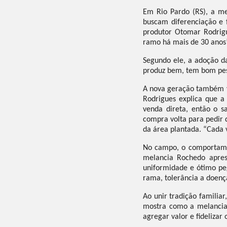
Em Rio Pardo (RS), a me
buscam diferenciação e f
produtor Otomar Rodrigu
ramo há mais de 30 anos”
Segundo ele, a adoção da
produz bem, tem bom peso
A nova geração também vê
Rodrigues explica que a
venda direta, então o 
compra volta para pedir
da área plantada. “Cada 
No campo, o comportamen
melancia Rochedo apres
uniformidade e ótimo peg
rama, tolerância a doenç
Ao unir tradição familia
mostra como a melancia
agregar valor e fidelizar