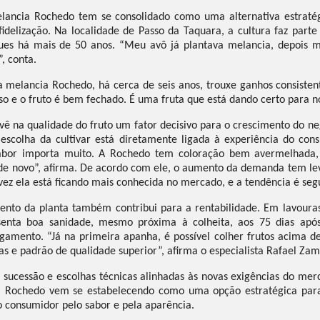
lancia Rochedo tem se consolidado como uma alternativa estraté
idelização. Na localidade de Passo da Taquara, a cultura faz parte 
es há mais de 50 anos. “Meu avô já plantava melancia, depois m
, conta.
 melancia Rochedo, há cerca de seis anos, trouxe ganhos consiste
 e o fruto é bem fechado. É uma fruta que está dando certo para 
 na qualidade do fruto um fator decisivo para o crescimento do ne
 escolha da cultivar está diretamente ligada à experiência do con
sabor importa muito. A Rochedo tem coloração bem avermelhada, 
 de novo”, afirma. De acordo com ele, o aumento da demanda tem le
vez ela está ficando mais conhecida no mercado, e a tendência é se
to da planta também contribui para a rentabilidade. Em lavouras
enta boa sanidade, mesmo próxima à colheita, aos 75 dias após
amento. “Já na primeira apanha, é possível colher frutos acima d
as e padrão de qualidade superior”, afirma o especialista Rafael Zam
r, sucessão e escolhas técnicas alinhadas às novas exigências do mer
 Rochedo vem se estabelecendo como uma opção estratégica par
 o consumidor pelo sabor e pela aparência.