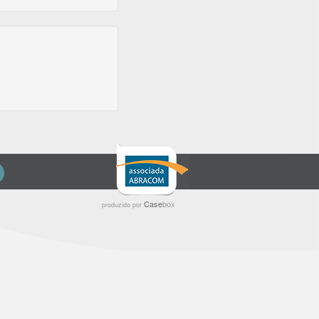
Case
box
produzido por